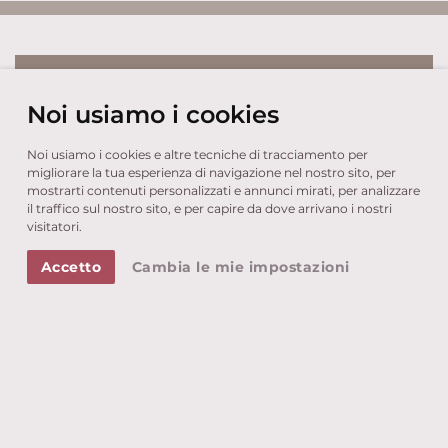
Suite Familiare
Noi usiamo i cookies
zurück
weiter
Noi usiamo i cookies e altre tecniche di tracciamento per
migliorare la tua esperienza di navigazione nel nostro sito, per
mostrarti contenuti personalizzati e annunci mirati, per analizzare
il traffico sul nostro sito, e per capire da dove arrivano i nostri
visitatori.
Accetto
Cambia le mie impostazioni
alle Suiten & Zimmer
ca. 54-66 mq
2 – 4 persone