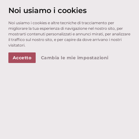
RISTORANTI TIPICI NELLE VICINANZE
Noi usiamo i cookies
Noi usiamo i cookies e altre tecniche di tracciamento per
migliorare la tua esperienza di navigazione nel nostro sito, per
mostrarti contenuti personalizzati e annunci mirati, per analizzare
il traffico sul nostro sito, e per capire da dove arrivano i nostri
visitatori.
Accetto
Cambia le mie impostazioni
Ecco a Voi alcune proposte di ristoranti e pizzerie
dove poter gustare, tipici piatti locali o una buona
pizza.
Non esitate a contattare la reception, saremo lieti di