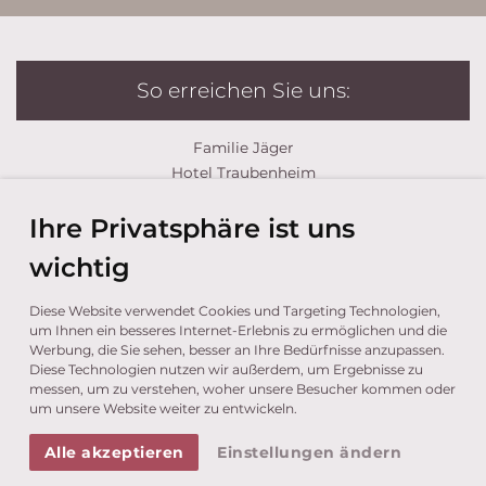
So erreichen Sie uns:
Familie Jäger
Hotel Traubenheim
Segenbühelstraße 8
Ihre Privatsphäre ist uns
39019 Dorf Tirol
Südtirol · Italien
wichtig
Tel.
+39 0473 923542
Diese Website verwendet Cookies und Targeting Technologien,
Fax +39 0473 923072
um Ihnen ein besseres Internet-Erlebnis zu ermöglichen und die
www.traubenheim.it
Werbung, die Sie sehen, besser an Ihre Bedürfnisse anzupassen.
info@traubenheim.it
Diese Technologien nutzen wir außerdem, um Ergebnisse zu
messen, um zu verstehen, woher unsere Besucher kommen oder
um unsere Website weiter zu entwickeln.
ROUTE IN GOOGLE MAPS ÖFFNEN
Alle akzeptieren
Einstellungen ändern